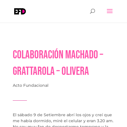
Colaboración Machado –
Grattarola – Olivera
Acto Fundacional
El sábado 9 de Setiembre abrí los ojos y creí que
me había dormido, miré el celular y eran 3.20 am.
No soy muy fan de despertarme temprano y la