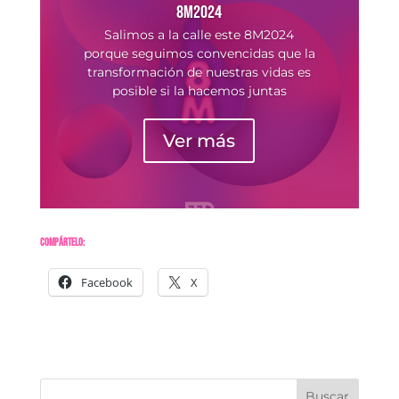
8M2024
Salimos a la calle este 8M2024
porque seguimos convencidas que la
transformación de nuestras vidas es
posible si la hacemos juntas
Ver más
Compártelo:
Facebook
X