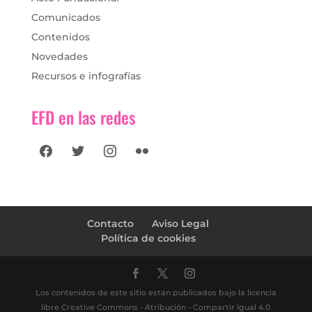
Comunicados
Contenidos
Novedades
Recursos e infografías
EFD en las redes
facebook
twitter
instagram
flickr
Contacto
Aviso Legal
Política de cookies
Los contenidos de este sitio están publicados bajo la licencia
libre Creative Commons - Atribución - Compartir Igual 4.0