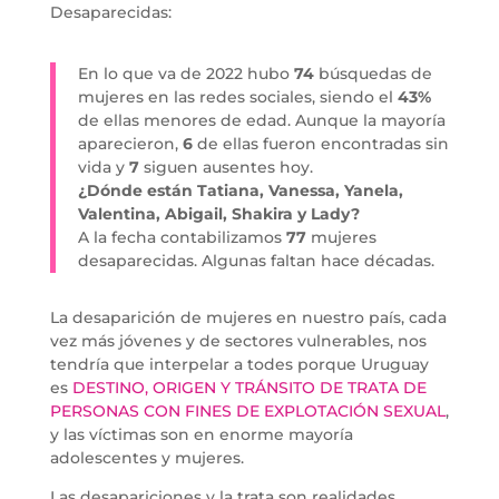
Desaparecidas:
En lo que va de 2022 hubo
74
búsquedas de
mujeres en las redes sociales, siendo el
43%
de ellas menores de edad. Aunque la mayoría
aparecieron,
6
de ellas fueron encontradas sin
vida y
7
siguen ausentes hoy.
¿Dónde están Tatiana, Vanessa, Yanela,
Valentina, Abigail, Shakira y Lady?
A la fecha contabilizamos
77
mujeres
desaparecidas. Algunas faltan hace décadas.
La desaparición de mujeres en nuestro país, cada
vez más jóvenes y de sectores vulnerables, nos
tendría que interpelar a todes porque Uruguay
es
DESTINO, ORIGEN Y TRÁNSITO DE TRATA DE
PERSONAS CON FINES DE EXPLOTACIÓN SEXUAL
,
y las víctimas son en enorme mayoría
adolescentes y mujeres.
Las desapariciones y la trata son realidades