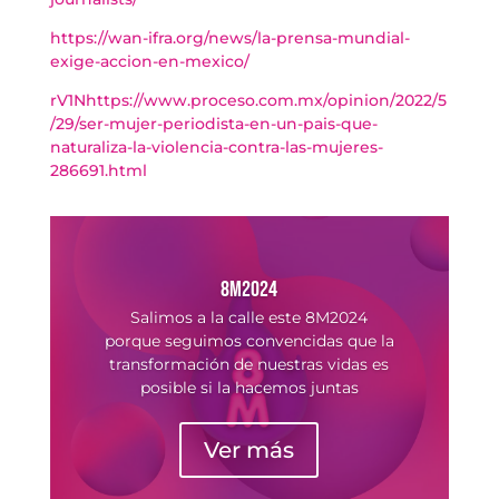
https://wan-ifra.org/news/la-prensa-mundial-
exige-accion-en-mexico/
rV1N
https://www.proceso.com.mx/opinion/2022/5
/29/ser-mujer-periodista-en-un-pais-que-
naturaliza-la-violencia-contra-las-mujeres-
286691.html
8M2024
Salimos a la calle este 8M2024
porque seguimos convencidas que la
transformación de nuestras vidas es
posible si la hacemos juntas
Ver más