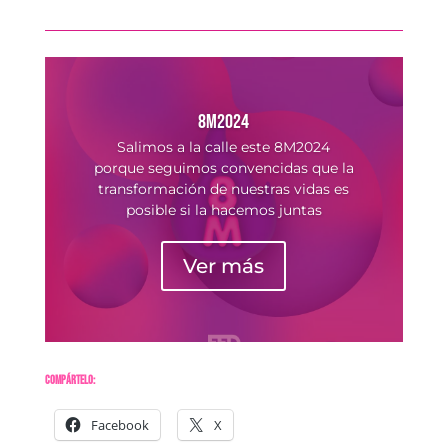
8M2024
Salimos a la calle este 8M2024
porque seguimos convencidas que la
transformación de nuestras vidas es
posible si la hacemos juntas
Ver más
Compártelo:
Facebook
X