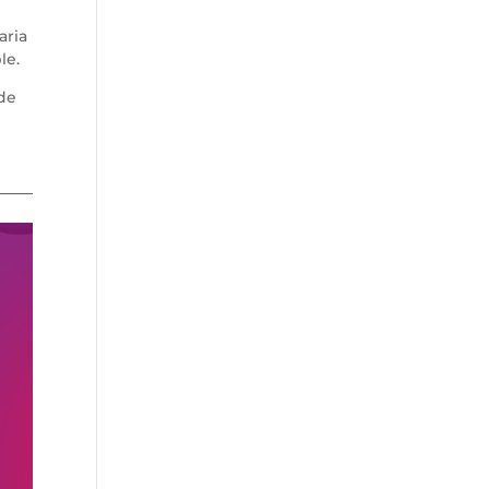
aria
le.
 de