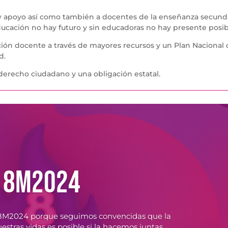
y apoyo así como también a docentes de la enseñanza secund
 educación no hay futuro y sin educadoras no hay presente posib
ción docente a través de mayores recursos y un Plan Nacional
d.
n derecho ciudadano y una obligación estatal.
8M2024
te 8M2024 porque seguimos convencidas que la
estras vidas es posible si la hacemos juntas