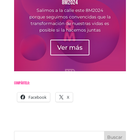
8M2024
Salimos a la calle este 8M2024
porque seguimos convencidas que la
transformación de nuestras vidas es
posible si la hacemos juntas
Ver más
Compártelo:
Facebook
X