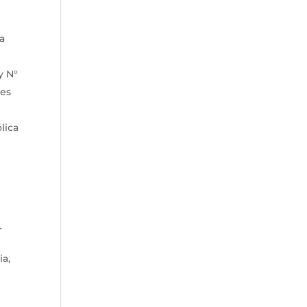
la
y N°
res
lica
r
ia,