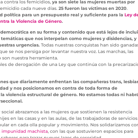
 contra los femicidios,
ya son siete las mujeres muertas por
femicidio cada nueve días.
25 fueron las víctimas en 2020
.
 política para un presupuesto real y suficiente para la
Ley d
ntra la Violencia de Género
.
emocrática en su forma y contenido que está lejos de inclui
s temáticas que nos interpelan como mujeres y disidencias, y
estras urgencias.
Todas nuestras conquistas han sido ganada
 que se nos persiga por levantar nuestra voz. Las marchas, las
o son nuestra herramienta.
les de derogación de una Ley que continúa con la precarizac
ones que diariamente enfrentan las compañeras trans, lesbia
cidad y nos posicionamos en contra de toda forma de
la violencia estructural de género. No estamos todas ni habr
rseccional.
social abrazamos a las mujeres que sostienen la resistencia
jes en las casas y en las aulas, de las trabajadoras de servicios
opular en cada olla popular y movimiento. Nos solidarizamos con
la impunidad machista
, con las que sostuvieron espacios para
 saberes para trazar nuevos lazos de sororidad.