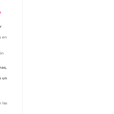
e
r
s en
ión
nas,
á un
 las