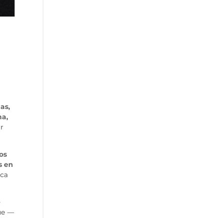
as,
ma,
er
os
s en
sca
e
ue —