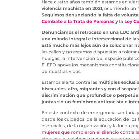
Hace cuatro años también estamos en alerta
violencia machista en 2021
, ocurriendo un 
Seguimos denunciando la falta de voluntad
Combate a la Trata de Personas
y la
Ley Co
Denunciamos el retroceso en una LUC antid
una mirada integral e interseccional de la
está mucho más lejos aún de solucionar nu
las calles y no estamos dispuestas a tolerar
huelgas, la intervención del espacio públic
El EFD apoya los mecanismos constituciona
de nuestras vidas.
Estamos alerta contra las
múltiples exclusi
bisexuales, afro, migrantes y con discapa
discriminación que profundice o perpetúe 
juntas sin un feminismo antirracista e inte
En este contexto de emergencia sanitaria y 
desde los cuidados, de la educación de los hi
esenciales, de la organización y la lucha p
mujeres que rompieron el silencio contra 
circular sus palabras y quienes pusieron sus