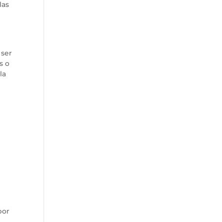
las
 ser
s o
la
por