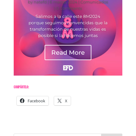
by
natefd
|
6 marzo, 2024
|
Comunicados
| 0 Comments
Salimos a la calle este 8M2024
porque seguimos convencidas que la
transformación de nuestras vidas es
posible si la hacemos juntas
Read More
Compártelo:
Facebook
X